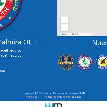
 Palmira OETH
Nues
aoeth.edu.co
raoeth.edu.co
uca
CopyRight ©
2026 Colegio Comercial de Palmira OETH
Aviso legal
|
Política de tratamiento de datos