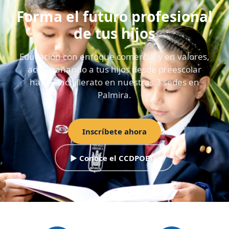
Forma el futuro profesional
de tus hijos
Educación con enfoque comercial y en valores,
acompañando a tus hijos desde preescolar
hasta bachillerato en nuestras 3 sedes en
Palmira.
Inscríbete ahora
▶ Conoce el CCDPOETH