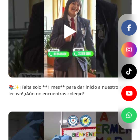
▶
📚✨ ¡Falta solo **1 mes** para dar inicio a nuestro año
lectivo! ¿Aún no encuentras colegio?