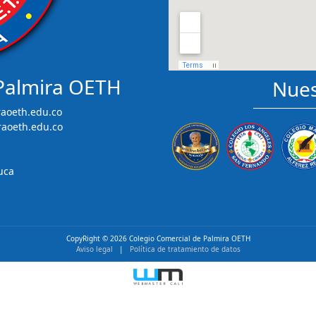
 Palmira OETH
Nues
aoeth.edu.co
raoeth.edu.co
uca
CopyRight ©
2026 Colegio Comercial de Palmira OETH
Aviso legal
|
Política de tratamiento de datos