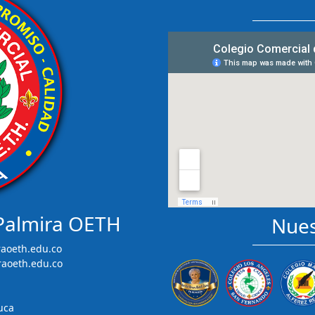
 Palmira OETH
Nues
aoeth.edu.co
raoeth.edu.co
uca